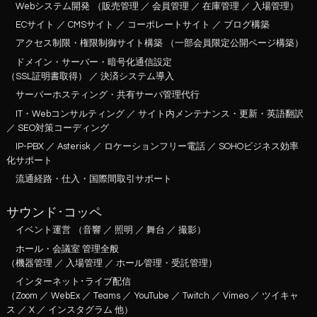
Webシステム開発
（販売管理 ／ 会員管理 ／ 在庫管理 ／ 入場管理）
ECサイト ／ CMSサイト ／ コーポレートサイト ／ ブログ構築
アクセス制限・権限制御サイト構築
（一部会員限定公開ページ構築）
ドメイン・サーバー・暗号化通信設定
（SSL証明書取得） ／ 決済システム導入
サーバーホスティング・共有サーバ管理代行
IT・Webコンサルティング ／ サイト内メンテナンス・更新・英語翻訳
／ SEO対策コーディング
IP-PBX ／ Asterisk ／ ロケーションフリー電話 ／ SOHOビジネス効率
化サポート
流通経路・仕入・国際間取引サポート
サウンド･コッペ
イベント運営
（音響 ／ 照明 ／ 舞台 ／ 撮影）
ホール・会議室 管理全般
（機器管理 ／ 入場管理 ／ ホール管理・受託管理）
インターネット･ライブ配信
（Zoom ／ WebEx ／ Teams ／ YouTube ／ Twitch ／ Vimeo ／ ツイキャ
ス ／ X ／ インスタグラム 他）