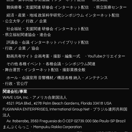
難病療養・支援関連 研修会 インターネット配信
- 県立医療センター
経済・産業・地域 政策科学研究シンポジウム インターネット配信
- 公立大学 ／ 行政 ／ 企業
社会福祉・支援関連 研修会 インターネット配信
- 県立福祉関連協会・連合会
評議会・会議 インターネット ハイブリッド配信
- 行政 ／ 企業 ／ 協会
動画共有サイト 企画考案・撮影・編集一式
- YouTubeクリエイター
その他 各種イベント・各種会議・シンポジウム関連
- 舞台運営・インターネット配信・撮影業務全般
ホール・会議室用 音響機材／機器各種 納入・メンテナンス
- 行政・官公庁
関連会社/事業
WAVE USA, Inc. - アメリカ合衆国法人
4521 PGA Blvd., #278 Palm Beach Gardens, Florida 33418 USA
FUGIWARA ENTERPRISES, International Group Net - ブラジル連邦共和国
法人
Av. Itaberaba, 3563 Freguesia do Ó CEP 02739.000 São Paulo-SP Brazil
まんぷくらっこ・Mampuku Rakko Corporation