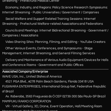
Streaming - Prefectural Medical Center
Economy, Industry, and Regions: Policy Science Research Symposiums:
Internet Streaming - Public Universities / Government / Companies
Social Welfare and Support Related Training Sessions: Internet
Streaming - Prefectural Welfare-related Associations and Federations
Councils and Meetings: Internet Bidirectional Streaming - Government /
Companies / Associations
Video Sharing Sites: Planning, Filming, and Editing - YouTube Creators
Other Various Events, Conferences, and Symposiums - Stage
Management, Internet Streaming, and General Filming Services
Delivery and Maintenance of Various Audio Equipment/Devices for Halls
and Conference Rooms - Government and Public Offices
Associated Company/Enterprise
WAVE USA, Inc., United States of America
4521 PGA Blvd., #278 Palm Beach Gardens, Florida 33418 USA
FUGIWARA ENTERPRISES, International Group Net, Federative Republic
of Brazil
Av. Itaberaba, 3563 Freguesia do Ó CEP 02739.000 São Paulo-SP Brazil
MAMPUKU RAKKO CORPORATION
VR - Virtual Gallery, 3D, Drone, Event Operation, Hall/Meeting Room