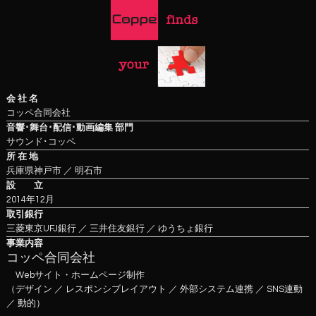
Skip
to
main
content
会 社 名
コッペ合同会社
音響･舞台･配信･動画編集 部門
サウンド･コッペ
所 在 地
兵庫県神戸市 ／ 明石市
設 立
2014年12月
取引銀行
三菱東京UFJ銀行 ／ 三井住友銀行 ／ ゆうちょ銀行
事業内容
コッペ合同会社
Webサイト・ホームページ制作
（デザイン ／ レスポンシブレイアウト ／ 外部システム連携 ／ SNS連動
／ 動的）