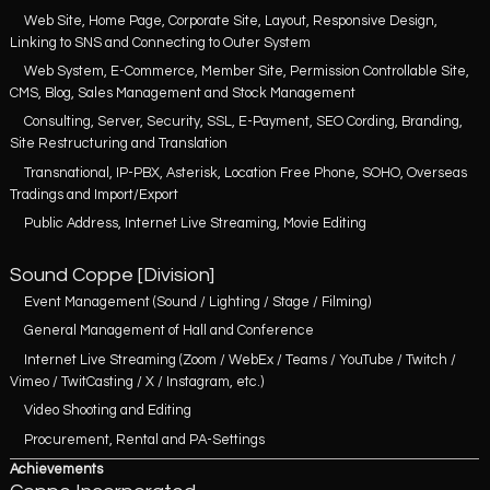
Web Site, Home Page, Corporate Site, Layout, Responsive Design,
Linking to SNS and Connecting to Outer System
Web System, E-Commerce, Member Site, Permission Controllable Site,
CMS, Blog, Sales Management and Stock Management
Consulting, Server, Security, SSL, E-Payment, SEO Cording, Branding,
Site Restructuring and Translation
Transnational, IP-PBX, Asterisk, Location Free Phone, SOHO, Overseas
Tradings and Import/Export
Public Address, Internet Live Streaming, Movie Editing
Sound Coppe [Division]
Event Management (Sound / Lighting / Stage / Filming)
General Management of Hall and Conference
Internet Live Streaming (Zoom / WebEx / Teams / YouTube / Twitch /
Vimeo / TwitCasting / X / Instagram, etc.)
Video Shooting and Editing
Procurement, Rental and PA-Settings
Achievements