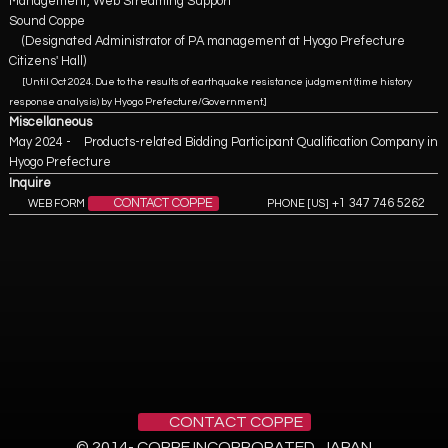
Management, Web Streaming Support
Sound Coppe
(Designated Administrator of PA management at Hyogo Prefecture
Citizens' Hall)
[Until Oct 2024. Due to the results of earthquake resistance judgment (time history
response analysis) by Hyogo Prefecture/Government.]
Miscellaneous
May 2024 - Products-related Bidding Participant Qualification Company in
Hyogo Prefecture
Inquire
CONTACT COPPE
+1 347 746 5262
WEB FORM
PHONE [US]
CONTACT COPPE
© 2014- COPPE INCORPORATED, JAPAN