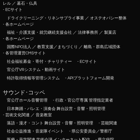
レル ／ 墓石・仏具
- ECサイト
ドライクリーニング・リネンサプライ事業 ／ オステオパシー整体
- 各ホームページ
福祉・介護支援・就労継続支援会社 ／ 法律事務所 ／ 製菓店
- 各ホームページ
国際NPO法人 ／ 教育支援／まちづくり ／ 離島・群島広域団体
- 各管理運営CMSサイト
社会福祉募金・寄付・チャリティー
- ECサイト
官公庁VRシステム・動画サイト
特許取得情報等管理システム
- APIプラットフォーム開発
サウンド･コッペ
官公庁ホール音響管理
- 行政・官公庁専属 管理指定業者
日本舞踊・バレエ・演奏会 舞台設営・音響・照明管理
- 芸術文化関連 ／ 音楽教室
落語・漫才・コント 舞台設営・音響・照明管理
- 芸能関連
社会公益推進・音楽隊イベント
- 県公安委員会／警察庁
医療・薬学関連 学術会議 インターネット配信
- 県立病院