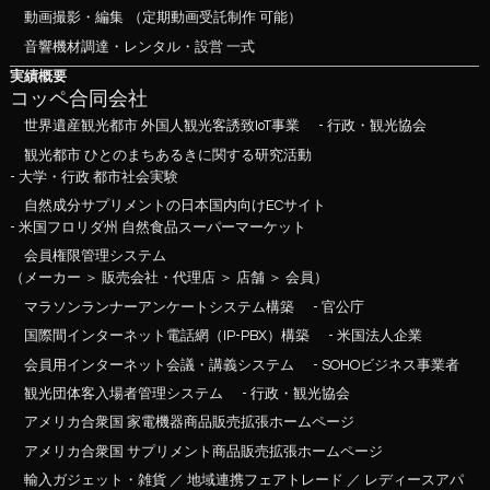
動画撮影・編集
（定期動画受託制作 可能）
音響機材調達・レンタル・設営 一式
実績概要
コッペ合同会社
世界遺産観光都市 外国人観光客誘致IoT事業
- 行政・観光協会
観光都市 ひとのまちあるきに関する研究活動
- 大学・行政 都市社会実験
自然成分サプリメントの日本国内向けECサイト
- 米国フロリダ州 自然食品スーパーマーケット
会員権限管理システム
（メーカー ＞ 販売会社・代理店 ＞ 店舗 ＞ 会員）
マラソンランナーアンケートシステム構築
- 官公庁
国際間インターネット電話網（IP-PBX）構築
- 米国法人企業
会員用インターネット会議・講義システム
- SOHOビジネス事業者
観光団体客入場者管理システム
- 行政・観光協会
アメリカ合衆国 家電機器商品販売拡張ホームページ
アメリカ合衆国 サプリメント商品販売拡張ホームページ
輸入ガジェット・雑貨 ／ 地域連携フェアトレード ／ レディースアパ