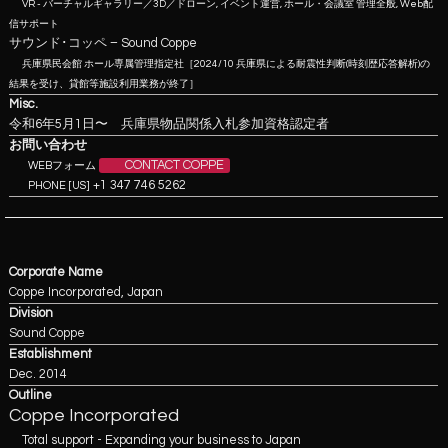
VR - バーチャルギャラリー／3D／ドローン, イベント運営, ホール・会議室 管理全般, Web配
信サポート
サウンド･コッペ – Sound Coppe
兵庫県民会館 ホール専属管理指定社［2024/10 兵庫県による耐震性判断(時刻歴応答解析)の
結果を受け、貸館等施設利用業務が終了］
Misc.
令和6年5月1日〜 兵庫県物品関係入札参加資格認定者
お問い合わせ
CONTACT COPPE
WEBフォーム
+1 347 746 5262
PHONE [US]
Corporate Name
Coppe Incorporated, Japan
Division
Sound Coppe
Establishment
Dec. 2014
Outline
Coppe Incorporated
Total support - Expanding your business to Japan