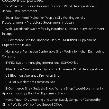
Coppe Incorporated
IoT Project for Enticing Inbound Tourists to World Heritage Place in
Japan - City Government
Social Expriment Project for People's City Walking Activity
Researchment - Prefecture Government in Japan
Web Questionair System for City Marathon Runners - City Government
in Japan
E-Commerce Site for Japanese Market - Nutritional Supplement
Supercenter in USA
Multiplicate Permission Controllable Site - Web Information Distributing
Company
IP-PBX System, Managing International SOHO Office
Attendance Management System for Japanese World Heritage Place
US Electrical Appliance Promotion Site
US Diet Supplement Promotion Site
E-Commerce Site - Gadgets Shop / Variety Shop / Local Government /
Apparel Industry / Buddhist Equipment Shop
Home Page - Dry Creaning and Linen Supply Company / Osteopathy
Clinic / Wellfare Office / Job Support Office