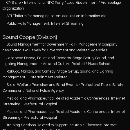
CMS site - International NPO Party / Local Government / Archipelago
Organization
API Platform for managing patent acquisition information etc.
Public Halls Management, Internet Streaming
Sound Coppe [Division]
Sound Management for Government Hall - Management Company
designated exclusively for Government and Related-Agencies
Japanese Dance, Ballet, and Concerts: Stage Setup, Sound, and
Lighting Management - Arts and Culture Related / Music School
Rakugo, Manzai, and Comedy: Stage Setup, Sound, and Lighting
Management - Entertainment Related
Social Welfare Promotion and Band Events - Prefectural Public Safety
Commission / National Police Agency
Medical and Pharmaceutical Related Academic Conferences: Internet
Streaming - Prefectural Hospital
Medical and Pharmaceutical Related Academic Conferences: Internet
Streaming - Prefectural Hospital
Training Sessions Related to Support Incurable Diseases: Internet